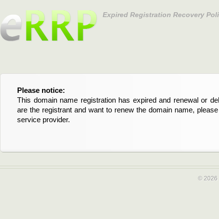
Expired Registration Recovery Pol
Please notice:
Bitte beachten Sie:
This domain name registration has expired and renewal or dele
Diese Domainregistrierung ist abgelaufen und die Verläng
are the registrant and want to renew the domain name, please 
Domain stehen an. Wenn Sie der Registrant sind und di
service provider.
verlängern möchten, kontaktieren Sie bitte Ihren Service-Provid
© 2026